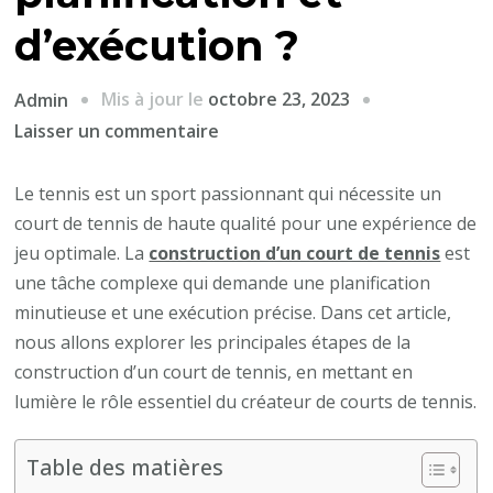
d’exécution ?
Mis à jour le
octobre 23, 2023
Admin
sur
Laisser un commentaire
Quelles
sont
Le tennis est un sport passionnant qui nécessite un
les
court de tennis de haute qualité pour une expérience de
principales
jeu optimale. La
construction d’un court de tennis
est
étapes
une tâche complexe qui demande une planification
de
minutieuse et une exécution précise. Dans cet article,
la
nous allons explorer les principales étapes de la
construction
construction d’un court de tennis, en mettant en
d’un
lumière le rôle essentiel du créateur de courts de tennis.
court
de
Table des matières
tennis