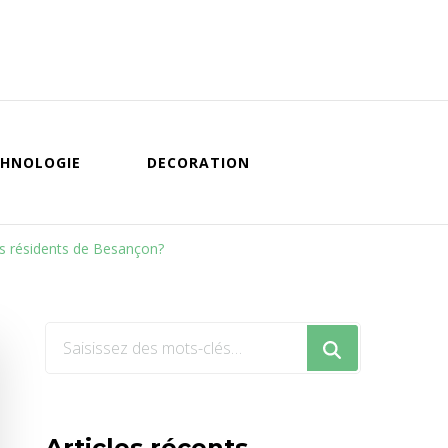
HNOLOGIE
DECORATION
es résidents de Besançon?
Vous
recherchiez
quelque
chose
Articles récents