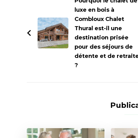
d'article
Pourquoi le chalet de
luxe en bois à
Combloux Chalet
Thural est-il une
destination prisée
pour des séjours de
détente et de retrait
?
Publica