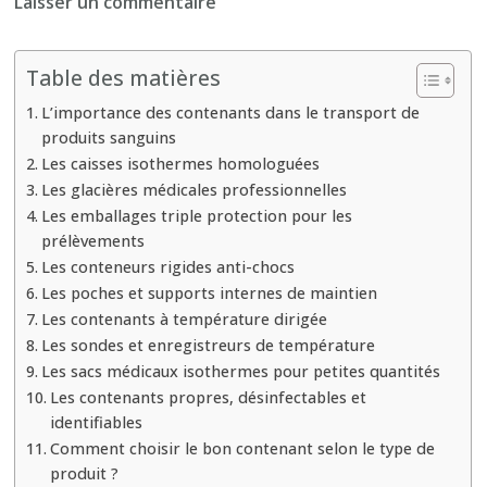
sur
Laisser un commentaire
Quels
types
Table des matières
de
L’importance des contenants dans le transport de
contenants
produits sanguins
sont
Les caisses isothermes homologuées
utilisés
Les glacières médicales professionnelles
pour
Les emballages triple protection pour les
un
prélèvements
transport
Les conteneurs rigides anti-chocs
Les poches et supports internes de maintien
de
Les contenants à température dirigée
sang
Les sondes et enregistreurs de température
Lyon
Les sacs médicaux isothermes pour petites quantités
sécurisé
Les contenants propres, désinfectables et
?
identifiables
Comment choisir le bon contenant selon le type de
produit ?