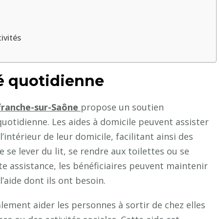
à
la
personne
ivités
à
Villefranche-
sur-
té quotidienne
Saône
?
lefranche-sur-Saône
propose un soutien
 quotidienne. Les aides à domicile peuvent assister
intérieur de leur domicile, facilitant ainsi des
 se lever du lit, se rendre aux toilettes ou se
tte assistance, les bénéficiaires peuvent maintenir
’aide dont ils ont besoin.
lement aider les personnes à sortir de chez elles