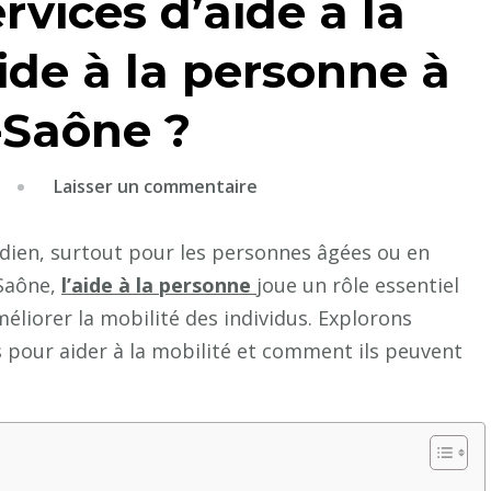
rvices d’aide à la
aide à la personne à
-Saône ?
sur
Laisser un commentaire
Quels
sont
idien, surtout pour les personnes âgées ou en
les
-Saône,
l’aide à la personne
joue un rôle essentiel
services
éliorer la mobilité des individus. Explorons
d’aide
 pour aider à la mobilité et comment ils peuvent
à
la
mobilité
pour
l’aide