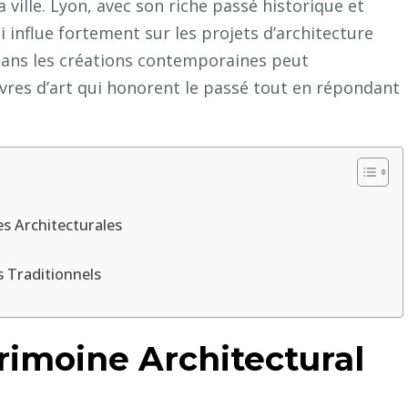
 ville. Lyon, avec son riche passé historique et
Lyon
i influe fortement sur les projets d’architecture
doit-
e dans les créations contemporaines peut
il
vres d’art qui honorent le passé tout en répondant
connaître
l’histoire
de
l’architecture
locale
?
s Architecturales
s Traditionnels
trimoine Architectural