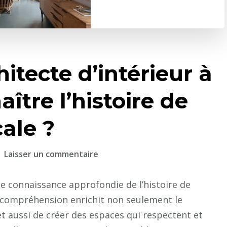
itecte d’intérieur à
aître l’histoire de
cale ?
sur
Laisser un commentaire
Pourquoi
un
e connaissance approfondie de l’histoire de
architecte
te compréhension enrichit non seulement le
d’intérieur
t aussi de créer des espaces qui respectent et
à