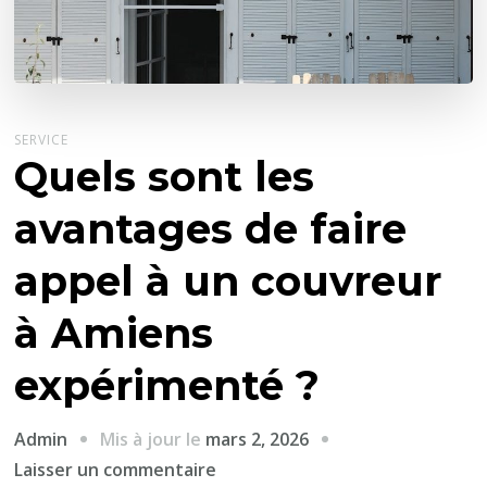
SERVICE
Quels sont les
avantages de faire
appel à un couvreur
à Amiens
expérimenté ?
Mis à jour le
mars 2, 2026
Admin
sur
Laisser un commentaire