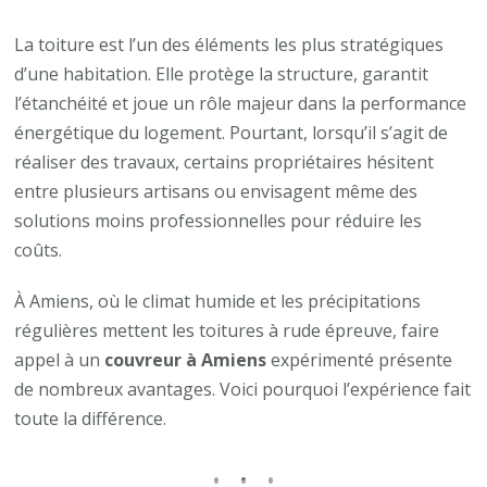
Quels
sont
La toiture est l’un des éléments les plus stratégiques
les
d’une habitation. Elle protège la structure, garantit
avantages
l’étanchéité et joue un rôle majeur dans la performance
de
énergétique du logement. Pourtant, lorsqu’il s’agit de
faire
réaliser des travaux, certains propriétaires hésitent
appel
entre plusieurs artisans ou envisagent même des
à
solutions moins professionnelles pour réduire les
un
coûts.
couvreur
À Amiens, où le climat humide et les précipitations
à
régulières mettent les toitures à rude épreuve, faire
Amiens
appel à un
couvreur à Amiens
expérimenté présente
expérimenté
de nombreux avantages. Voici pourquoi l’expérience fait
?
toute la différence.