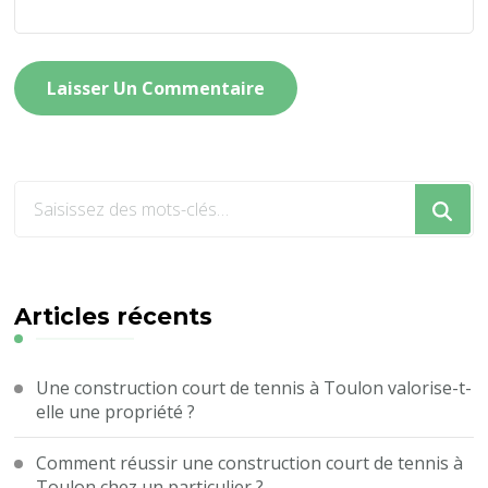
Vous
recherchiez
quelque
chose
?
Articles récents
Une construction court de tennis à Toulon valorise-t-
elle une propriété ?
Comment réussir une construction court de tennis à
Toulon chez un particulier ?