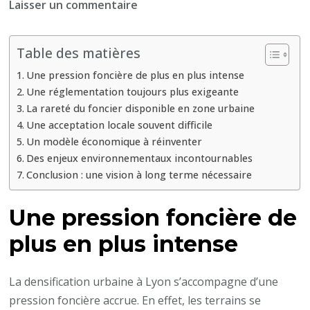
sur
Laisser un commentaire
Quels
sont
Table des matières
les
Une pression foncière de plus en plus intense
défis
Une réglementation toujours plus exigeante
de
La rareté du foncier disponible en zone urbaine
la
Une acceptation locale souvent difficile
densification
Un modèle économique à réinventer
urbaine
Des enjeux environnementaux incontournables
pour
Conclusion : une vision à long terme nécessaire
les
promoteurs
Une pression foncière de
immobiliers
plus en plus intense
à
Lyon
La densification urbaine à Lyon s’accompagne d’une
?
pression foncière accrue. En effet, les terrains se