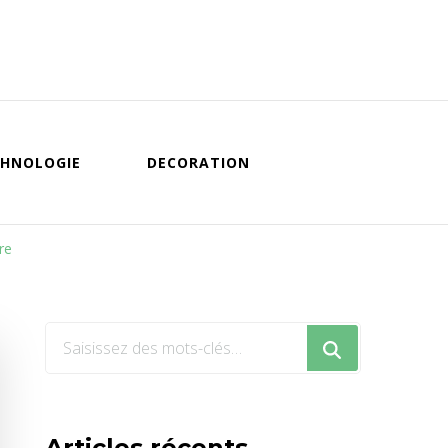
HNOLOGIE
DECORATION
re
Vous
recherchiez
quelque
chose
Articles récents