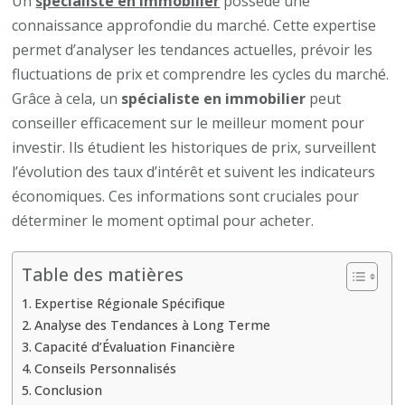
Un
spécialiste en immobilier
possède une
spécialiste
connaissance approfondie du marché. Cette expertise
en
permet d’analyser les tendances actuelles, prévoir les
immobilier
fluctuations de prix et comprendre les cycles du marché.
peut-
Grâce à cela, un
spécialiste en immobilier
peut
il
conseiller efficacement sur le meilleur moment pour
aider
investir. Ils étudient les historiques de prix, surveillent
à
l’évolution des taux d’intérêt et suivent les indicateurs
déterminer
économiques. Ces informations sont cruciales pour
le
déterminer le moment optimal pour acheter.
bon
moment
Table des matières
pour
Expertise Régionale Spécifique
acheter?
Analyse des Tendances à Long Terme
Capacité d’Évaluation Financière
Conseils Personnalisés
Conclusion