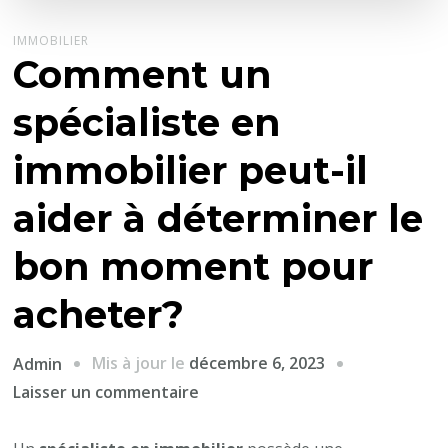
IMMOBILIER
Comment un
spécialiste en
immobilier peut-il
aider à déterminer le
bon moment pour
acheter?
Mis à jour le
décembre 6, 2023
Admin
sur
Laisser un commentaire
Comment
un