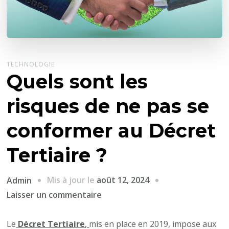
TECHNOLOGIE
Quels sont les
risques de ne pas se
conformer au Décret
Tertiaire ?
Mis à jour le
août 12, 2024
Admin
sur
Laisser un commentaire
Quels
sont
Le
Décret Tertiaire
,
mis en place en 2019, impose aux