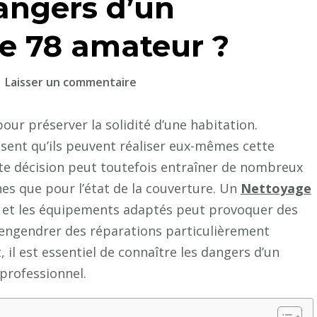
angers d’un
re 78 amateur ?
sur
Laisser un commentaire
Quels
sont
our préserver la solidité d’une habitation.
les
ent qu’ils peuvent réaliser eux-mêmes cette
dangers
ette décision peut toutefois entraîner de nombreux
d’un
nes que pour l’état de la couverture. Un
Nettoyage
Nettoyage
 et les équipements adaptés peut provoquer des
toiture
engendrer des réparations particulièrement
78
 il est essentiel de connaître les dangers d’un
amateur
 professionnel.
?