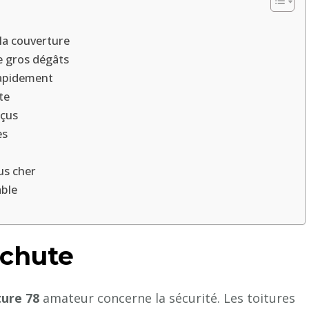
la couverture
e gros dégâts
rapidement
te
rçus
es
us cher
able
 chute
ure 78
amateur concerne la sécurité. Les toitures