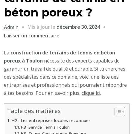
béton poreux ?
Mis à jour le
décembre 30, 2024
Admin
sur
Laisser un commentaire
Quels
professionnels
La
construction de terrains de tennis en béton
ou
poreux à Toulon
nécessite des experts capables de
entreprises
garantir un travail de qualité et durable. Si tu cherches
à
des spécialistes dans ce domaine, voici une liste des
Toulon
entreprises et professionnels qui pourraient répondre
se
à tes besoins. Pour en savoir plus,
clique ici
.
spécialisent
dans
Table des matières
la
H2 : Les entreprises locales reconnues
construction
H3 : Service Tennis Toulon
de
H3 : Tennis Constructions Provence