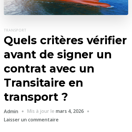
TRANSPORT
Quels critères vérifier
avant de signer un
contrat avec un
Transitaire en
transport ?
Mis à jour le
mars 4, 2026
Admin
sur
Laisser un commentaire
Quels