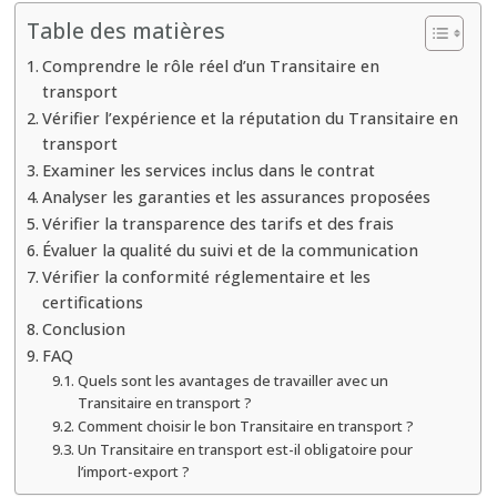
critères
Table des matières
vérifier
Comprendre le rôle réel d’un Transitaire en
avant
transport
de
Vérifier l’expérience et la réputation du Transitaire en
signer
transport
un
Examiner les services inclus dans le contrat
contrat
Analyser les garanties et les assurances proposées
avec
Vérifier la transparence des tarifs et des frais
Évaluer la qualité du suivi et de la communication
un
Vérifier la conformité réglementaire et les
Transitaire
certifications
en
Conclusion
transport
FAQ
?
Quels sont les avantages de travailler avec un
Transitaire en transport ?
Comment choisir le bon Transitaire en transport ?
Un Transitaire en transport est-il obligatoire pour
l’import-export ?