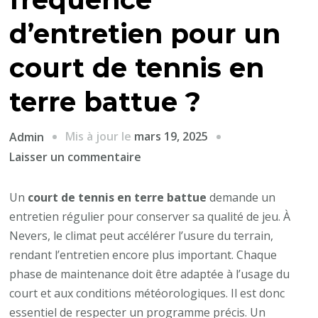
d’entretien pour un
court de tennis en
terre battue ?
Mis à jour le
mars 19, 2025
Admin
sur
Laisser un commentaire
Quelle
est
Un
court de tennis en terre battue
demande un
la
entretien régulier pour conserver sa qualité de jeu. À
fréquence
Nevers, le climat peut accélérer l’usure du terrain,
d’entretien
rendant l’entretien encore plus important. Chaque
pour
phase de maintenance doit être adaptée à l’usage du
un
court et aux conditions météorologiques. Il est donc
court
essentiel de respecter un programme précis. Un