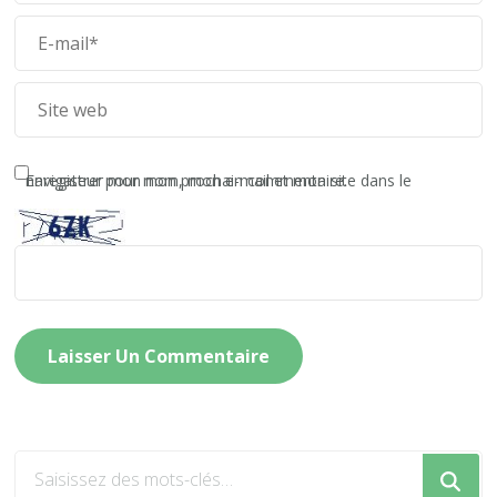
Enregistrer mon nom, mon e-mail et mon site dans le navigateur pour mon prochain commentaire.
Vous
recherchiez