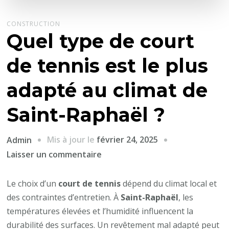
CONSTRUCTION
Quel type de court
de tennis est le plus
adapté au climat de
Saint-Raphaël ?
Mis à jour le
février 24, 2025
Admin
sur
Laisser un commentaire
Quel
type
Le choix d’un
court de tennis
dépend du climat local et
de
des contraintes d’entretien. À
Saint-Raphaël
, les
court
températures élevées et l’humidité influencent la
de
durabilité des surfaces. Un revêtement mal adapté peut