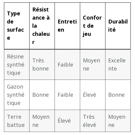
Résist
Type
ance à
Confor
de
Entreti
Durabil
la
t de
surfac
en
ité
chaleu
jeu
e
r
Résine
Très
Moyen
Excelle
synthé
Faible
bonne
ne
nte
tique
Gazon
synthé
Bonne
Faible
Élevé
Bonne
tique
Terre
Moyen
Très
Moyen
Élevé
battue
ne
élevé
ne