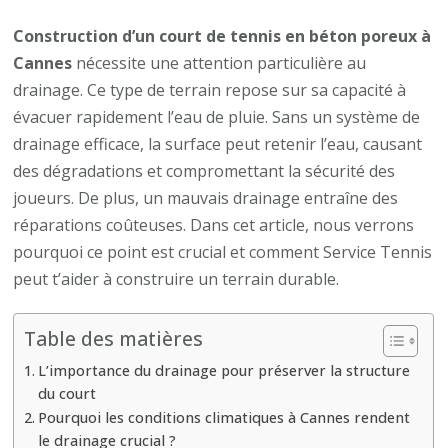
Pourquoi
un
Construction d’un court de tennis en béton poreux à
drainage
Cannes
nécessite une attention particulière au
performant
drainage. Ce type de terrain repose sur sa capacité à
est-
évacuer rapidement l’eau de pluie. Sans un système de
il
drainage efficace, la surface peut retenir l’eau, causant
essentiel
des dégradations et compromettant la sécurité des
pour
joueurs. De plus, un mauvais drainage entraîne des
un
réparations coûteuses. Dans cet article, nous verrons
court
pourquoi ce point est crucial et comment Service Tennis
en
peut t’aider à construire un terrain durable.
béton
poreux
Table des matières
à
L’importance du drainage pour préserver la structure
Cannes
du court
?
Pourquoi les conditions climatiques à Cannes rendent
le drainage crucial ?