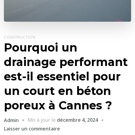
CONSTRUCTION
Pourquoi un
drainage performant
est-il essentiel pour
un court en béton
poreux à Cannes ?
Mis à jour le
décembre 4, 2024
Admin
sur
Laisser un commentaire