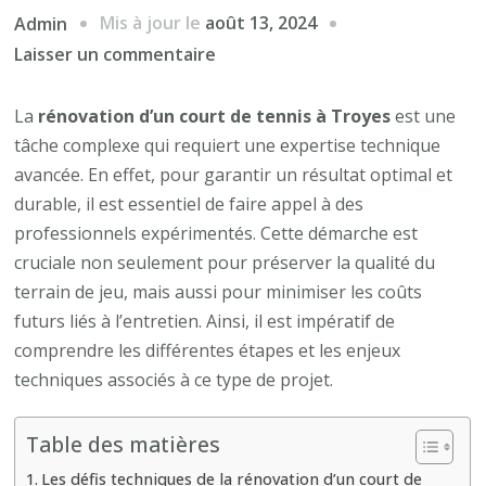
Mis à jour le
août 13, 2024
Admin
sur
Laisser un commentaire
Pourquoi
la
La
rénovation d’un court de tennis à Troyes
est une
rénovation
tâche complexe qui requiert une expertise technique
d’un
avancée. En effet, pour garantir un résultat optimal et
court
durable, il est essentiel de faire appel à des
de
professionnels expérimentés. Cette démarche est
tennis
cruciale non seulement pour préserver la qualité du
à
terrain de jeu, mais aussi pour minimiser les coûts
Troyes
futurs liés à l’entretien. Ainsi, il est impératif de
nécessite-
comprendre les différentes étapes et les enjeux
t-
techniques associés à ce type de projet.
elle
une
Table des matières
expertise
Les défis techniques de la rénovation d’un court de