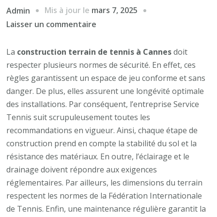
Mis à jour le
mars 7, 2025
Admin
sur
Laisser un commentaire
LES
NORMES
La
construction terrain de tennis à Cannes
doit
DE
respecter plusieurs normes de sécurité. En effet, ces
SÉCURITÉ
règles garantissent un espace de jeu conforme et sans
À
danger. De plus, elles assurent une longévité optimale
RESPECTER
des installations. Par conséquent, l’entreprise Service
LORS
Tennis suit scrupuleusement toutes les
DE
recommandations en vigueur. Ainsi, chaque étape de
LA
construction prend en compte la stabilité du sol et la
CONSTRUCTION
résistance des matériaux. En outre, l’éclairage et le
D’UN
drainage doivent répondre aux exigences
TERRAIN
réglementaires. Par ailleurs, les dimensions du terrain
DE
respectent les normes de la Fédération Internationale
TENNIS
de Tennis. Enfin, une maintenance régulière garantit la