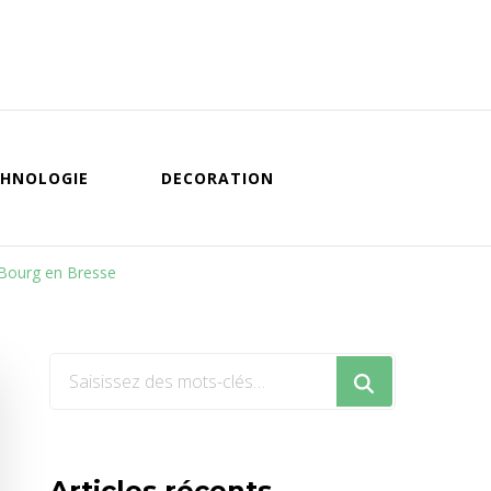
HNOLOGIE
DECORATION
 Bourg en Bresse
Vous
recherchiez
quelque
chose
Articles récents