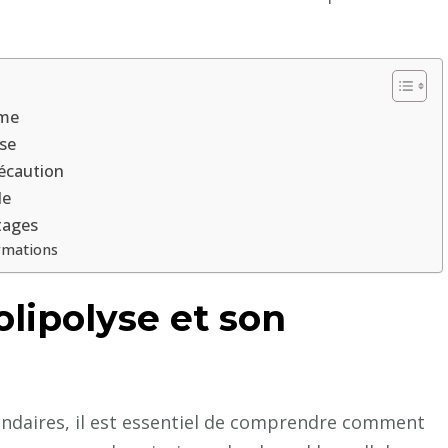
sme
yse
récaution
le
ntages
ormations
lipolyse et son
condaires, il est essentiel de comprendre comment