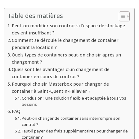
Est-
ce
Table des matières
possible
Peut-on modifier son contrat si l’espace de stockage
de
devient insuffisant ?
changer
Comment se déroule le changement de container
de
pendant la location ?
container
Quels types de containers peut-on choisir après un
en
changement ?
cours
Quels sont les avantages d’un changement de
container en cours de contrat ?
de
Pourquoi choisir Masterbox pour changer de
location
container à Saint-Quentin-Fallavier ?
si
Conclusion : une solution flexible et adaptée à tous vos
le
besoins
volume
FAQ
Peut-on changer de container sans interrompre son
ne
contrat ?
suffit
Faut-il payer des frais supplémentaires pour changer de
plus
container ?