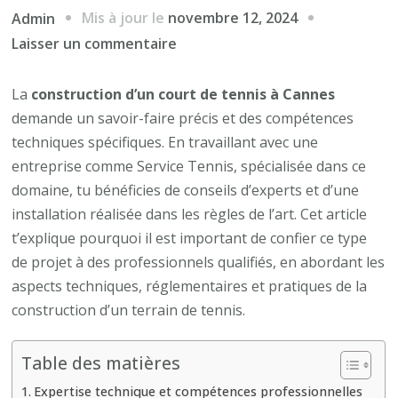
Mis à jour le
novembre 12, 2024
Admin
sur
Laisser un commentaire
Construction
d’un
La
construction d’un court de tennis à Cannes
court
demande un savoir-faire précis et des compétences
de
techniques spécifiques. En travaillant avec une
tennis
entreprise comme Service Tennis, spécialisée dans ce
à
domaine, tu bénéficies de conseils d’experts et d’une
Cannes
installation réalisée dans les règles de l’art. Cet article
:
t’explique pourquoi il est important de confier ce type
pourquoi
de projet à des professionnels qualifiés, en abordant les
faire
aspects techniques, réglementaires et pratiques de la
appel
construction d’un terrain de tennis.
à
des
Table des matières
spécialistes
Expertise technique et compétences professionnelles