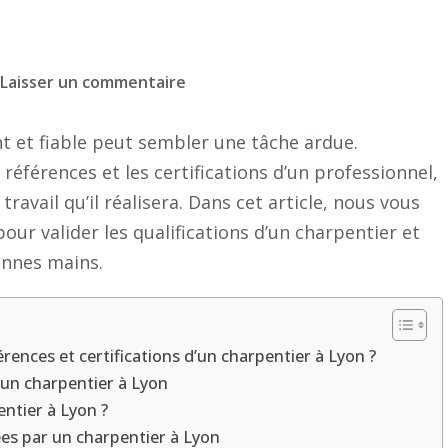
sur
Laisser un commentaire
Comment
vérifier
 et fiable peut sembler une tâche ardue.
les
références et les certifications d’un professionnel,
références
ravail qu’il réalisera. Dans cet article, nous vous
et
pour valider les qualifications d’un charpentier et
les
onnes mains.
certifications
d’un
charpentier
à
érences et certifications d’un charpentier à Lyon ?
Lyon
d’un charpentier à Lyon
?
ntier à Lyon ?
sées par un charpentier à Lyon