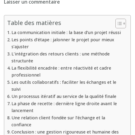
sur
Laisser un commentaire
Comment
une
Table des matières
agence
La communication initiale : la base d’un projet réussi
web
Les points d’étape : jalonner le projet pour mieux
à
s’ajuster
Paris
L’intégration des retours clients : une méthode
gère-
structurée
t-
La flexibilité encadrée : entre réactivité et cadre
elle
professionnel
Les outils collaboratifs : faciliter les échanges et le
les
suivi
retours
Un processus itératif au service de la qualité finale
et
La phase de recette : dernière ligne droite avant le
ajustements
lancement
en
Une relation client fondée sur l’échange et la
cours
confiance
de
Conclusion : une gestion rigoureuse et humaine des