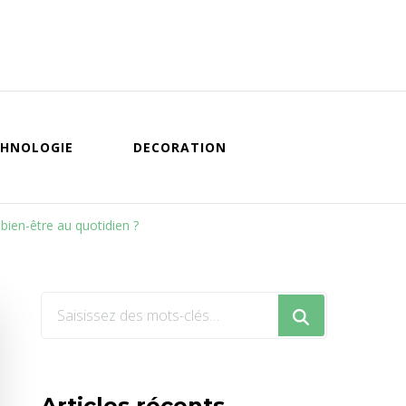
HNOLOGIE
DECORATION
bien-être au quotidien ?
Vous
recherchiez
quelque
chose
Articles récents