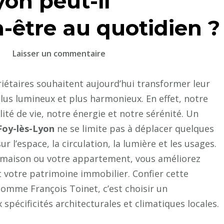
yon peut-il
n-être au quotidien ?
sur
Laisser un commentaire
Comment
l’agencement
iétaires souhaitent aujourd’hui transformer leur
intérieur
plus lumineux et plus harmonieux. En effet, notre
à
ité de vie, notre énergie et notre sérénité. Un
Sainte-
Foy-lès-Lyon
ne se limite pas à déplacer quelques
Foy-
ur l’espace, la circulation, la lumière et les usages.
lès-
e maison ou votre appartement, vous améliorez
Lyon
t votre patrimoine immobilier. Confier cette
peut-
omme François Toinet, c’est choisir un
il
améliorer
écificités architecturales et climatiques locales.
le