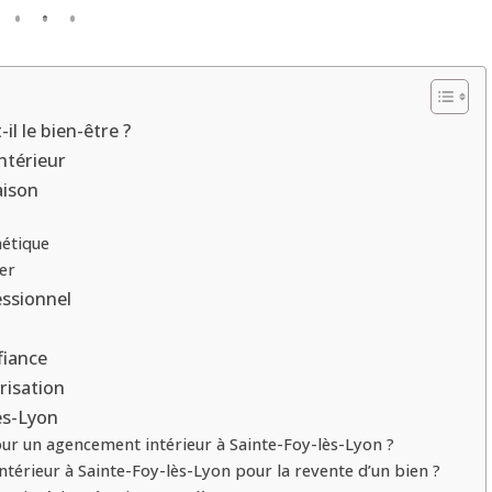
bien-
être
au
quotidien
?
il le bien-être ?
ntérieur
aison
hétique
er
ssionnel
fiance
risation
ès-Lyon
our un agencement intérieur à Sainte-Foy-lès-Lyon ?
ntérieur à Sainte-Foy-lès-Lyon pour la revente d’un bien ?