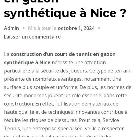
synthétique à Nice ?
Mis à jour le
octobre 1, 2024
Admin
sur
Laisser un commentaire
Comment
la
La
construction d’un court de tennis en gazon
sécurité
synthétique à Nice
nécessite une attention
des
particulière à la sécurité des joueurs. Ce type de terrain
joueurs
présente de nombreux avantages, notamment une
est-
surface plus souple et uniforme. De plus, les normes de
elle
sécurité modernes jouent un rôle essentiel dans cette
prise
construction. En effet, l’utilisation de matériaux de
en
haute qualité et de techniques innovantes contribue à
compte
réduire les risques de blessures. Pour cela, Service
lors
Tennis, une entreprise spécialisée, veille à respecter
de
des critères stricts afin d’assurer la sécurité des