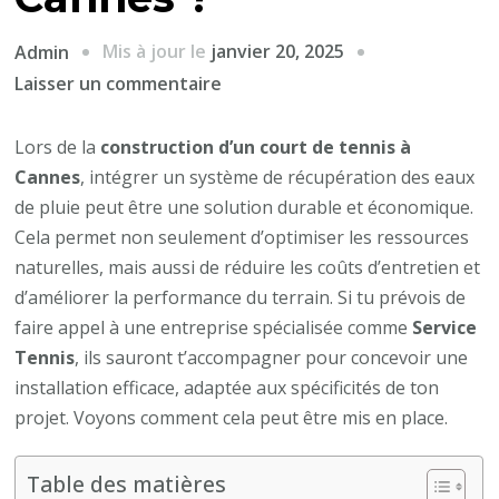
Mis à jour le
janvier 20, 2025
Admin
sur
Laisser un commentaire
Comment
intégrer
Lors de la
construction d’un court de tennis à
un
Cannes
, intégrer un système de récupération des eaux
système
de pluie peut être une solution durable et économique.
de
Cela permet non seulement d’optimiser les ressources
récupération
naturelles, mais aussi de réduire les coûts d’entretien et
des
d’améliorer la performance du terrain. Si tu prévois de
eaux
faire appel à une entreprise spécialisée comme
Service
de
Tennis
, ils sauront t’accompagner pour concevoir une
pluie
installation efficace, adaptée aux spécificités de ton
dans
projet. Voyons comment cela peut être mis en place.
la
Construction
Table des matières