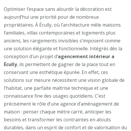
intégrer
Optimiser l’espace sans alourdir la décoration est
des
aujourd’hui une priorité pour de nombreux
rangements
propriétaires. À Écully, où l’architecture mêle maisons
invisibles
familiales, villas contemporaines et logements plus
dans
anciens, les rangements invisibles s’imposent comme
un
une solution élégante et fonctionnelle. Intégrés dès la
agencement
conception d’un projet d’
agencement intérieur a
intérieur
Écully
, ils permettent de gagner de la place tout en
à
conservant une esthétique épurée. En effet, ces
Écully
solutions sur mesure nécessitent une vision globale de
?
l’habitat, une parfaite maîtrise technique et une
connaissance fine des usages quotidiens. C’est
précisément le rôle d’une agence d’aménagement de
maison : penser chaque mètre carré, anticiper les
besoins et transformer les contraintes en atouts
durables, dans un esprit de confort et de valorisation du