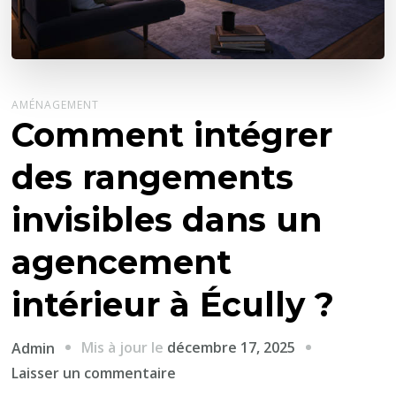
AMÉNAGEMENT
Comment intégrer
des rangements
invisibles dans un
agencement
intérieur à Écully ?
Mis à jour le
décembre 17, 2025
Admin
sur
Laisser un commentaire
Comment