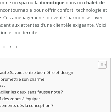
intégrer
comme un
spa
ou la
domotique
dans un
chalet de
des
incontournable pour offrir confort, technologie et
équipements
ue. Ces aménagements doivent s’harmoniser avec
modernes
ndant aux attentes d’une clientèle exigeante. Voici
(spa,
tion et modernité.
domotique)
dans
un
chalet
de
luxe
aute‑Savoie : entre bien-être et design
en
ompromettre son charme
Haute‑Savoie
s :
?
ilier les deux sans fausse note ?
 des zones à équiper
ipements dès la conception ?