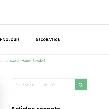
HNOLOGIE
DECORATION
t de luxe en Haute‑Savoie ?
Vous
recherchiez
quelque
chose
Articles récents