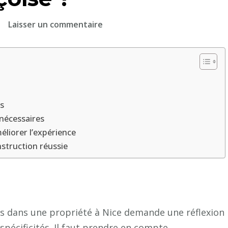
sur
Laisser un commentaire
Comment
choisir
l’emplacement
idéal
pour
es
un
 nécessaires
court
liorer l’expérience
de
nstruction réussie
tennis
dans
une
propriété
niçoise
is dans une propriété à Nice demande une réflexion
?
pécificités. Il faut prendre en compte