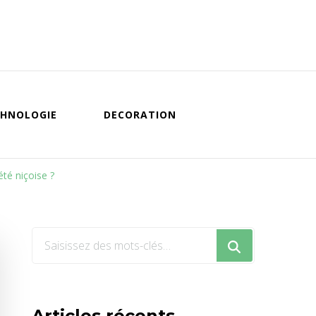
HNOLOGIE
DECORATION
té niçoise ?
Vous
recherchiez
quelque
chose
Articles récents