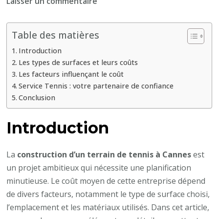
sur
Laisser un commentaire
C’est
quoi
Table des matières
le
Introduction
prix
Les types de surfaces et leurs coûts
moyen
Les facteurs influençant le coût
pour
Service Tennis : votre partenaire de confiance
la
Conclusion
construction
d’un
Introduction
terrain
de
La
construction d’un terrain de tennis à Cannes
est
tennis
un projet ambitieux qui nécessite une planification
à
minutieuse. Le coût moyen de cette entreprise dépend
Cannes
de divers facteurs, notamment le type de surface choisi,
?
l’emplacement et les matériaux utilisés. Dans cet article,