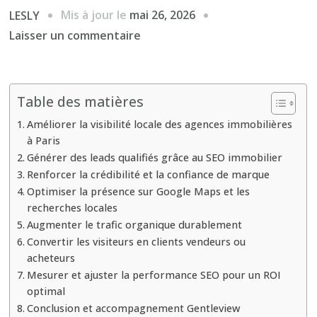
Mis à jour le
mai 26, 2026
LESLY
sur
Laisser un commentaire
Pourquoi
un
SEO
Table des matières
immobilier
Améliorer la visibilité locale des agences immobilières
Paris
à Paris
permet-
Générer des leads qualifiés grâce au SEO immobilier
il
Renforcer la crédibilité et la confiance de marque
d’atteindre
Optimiser la présence sur Google Maps et les
6
recherches locales
Augmenter le trafic organique durablement
objectifs
Convertir les visiteurs en clients vendeurs ou
de
acheteurs
visibilité
Mesurer et ajuster la performance SEO pour un ROI
efficacement
optimal
?
Conclusion et accompagnement Gentleview