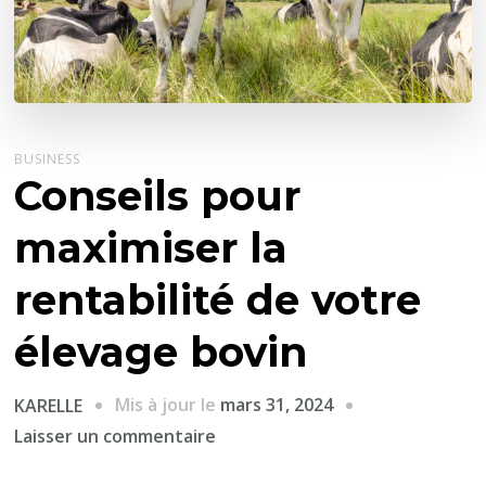
BUSINESS
Conseils pour
maximiser la
rentabilité de votre
élevage bovin
Mis à jour le
mars 31, 2024
KARELLE
sur
Laisser un commentaire
Conseils