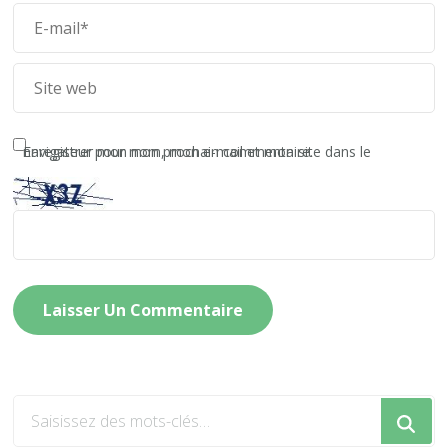
Enregistrer mon nom, mon e-mail et mon site dans le navigateur pour mon prochain commentaire.
Vous
recherchiez