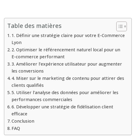
Comment
ajuster
un
Table des matières
E-
1. Définir une stratégie claire pour votre E-Commerce
Commerce
Lyon
Lyon
2. Optimiser le référencement naturel local pour un
puissant
E-commerce performant
pour
3. Améliorer l’expérience utilisateur pour augmenter
maximiser
les conversions
4. Miser sur le marketing de contenu pour attirer des
les
clients qualifiés
résultats
5. Utiliser l’analyse des données pour améliorer les
en
performances commerciales
6
6. Développer une stratégie de fidélisation client
étapes
efficace
?
Conclusion
FAQ