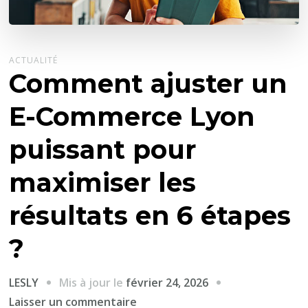
ACTUALITÉ
Comment ajuster un
E-Commerce Lyon
puissant pour
maximiser les
résultats en 6 étapes
?
Mis à jour le
février 24, 2026
LESLY
sur
Laisser un commentaire