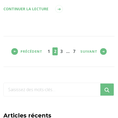
CONTINUER LA LECTURE
Pagination
des
PAGE
PAGE
PAGE
PAGE
1
2
3
…
7
PRÉCÉDENT
SUIVANT
publications
Vous
recherchiez
quelque
chose
?
Articles récents